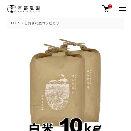
0
TOP
しおざわ産コシヒカリ