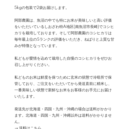
5kgの包装で2袋お届けします。
阿部農園は、魚沼の中でも特にお米が美味しいと高い評価
をいただいているしおざわ特A地区(南魚沼市長崎)でコシヒ
カリを栽培しております。そして阿部農園のコシヒカリは
毎年最上位のSランクの評価をいただき、ねばりと上質な甘
みが特徴となっています。
私どもが愛情を込めて栽培した自慢のコシヒカリをぜひお
召し上がりください。
私どものお米は鮮度を保つために玄米の状態で冷暗所で保
管しており、ご注文をいただいてから発送直前に精米し、
一番美味しい状態で新鮮なお米をお客様のお手元にお届け
いたします。
発送先が北海道・四国・九州・沖縄の場合は送料がかかり
ます。北海道・四国・九州・沖縄以外は送料がかかりませ
ん。
→ 送料はこちら